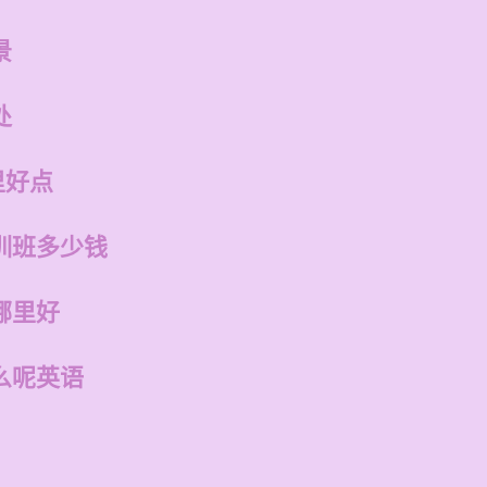
景
处
里好点
训班多少钱
哪里好
么呢英语