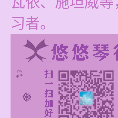
瓦依、施坦威等
习者。